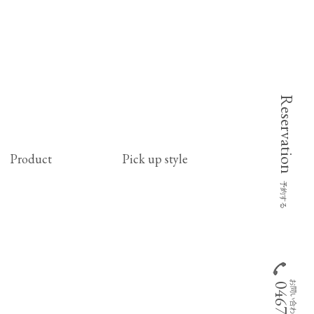
Reservation
Product
Pick up style
予約する