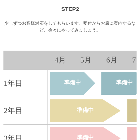
STEP2
少しずつお客様対応をしてもらいます。受付からお席に案内するな
ど、徐々にやってみましょう。
4月
5月
6月
7
1年目
準備中
準備中
2年目
準備中
3年目
準備中