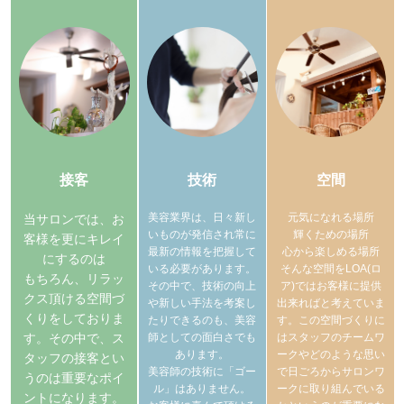
接客
技術
空間
美容業界は、日々新し
元気になれる場所
当サロンでは、お
いものが発信され常に
輝くための場所
客様を更にキレイ
最新の情報を把握して
心から楽しめる場所
にするのは
いる必要があります。
そんな空間をLOA(ロ
もちろん、リラッ
その中で、技術の向上
ア)ではお客様に提供
クス頂ける空間づ
や新しい手法を考案し
出来ればと考えていま
くりをしておりま
たりできるのも、美容
す。この空間づくりに
す。その中で、ス
師としての面白さでも
はスタッフのチームワ
あります。
ークやどのような思い
タッフの接客とい
美容師の技術に「ゴー
で日ごろからサロンワ
うのは重要なポイ
ル」はありません。
ークに取り組んでいる
ントになります。