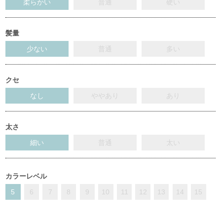
柔らかい
普通
硬い
髪量
少ない
普通
多い
クセ
なし
ややあり
あり
太さ
細い
普通
太い
カラーレベル
5
6
7
8
9
10
11
12
13
14
15