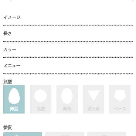
イメージ
長さ
カラー
メニュー
顔型
卵型
丸型
面長
逆三角
ベース
髪質